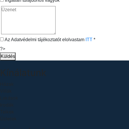
Ingatlan tulajdonos vagyok
Az Adatvédelmi tájékoztatót elolvastam
ITT
*
?>
Küldés
Kínálatunk
Házak
Villák
Lakások
Irodák
Telkek
Üzletek