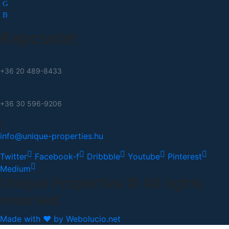
Kapcsolat
+36 20 489-8433
+36 30 596-9206
info@unique-properties.hu
Twitter
Facebook-f
Dribbble
Youtube
Pinterest
Medium
Unique Properties © All rights
reserved
Made with ❤ by Webolucio.net