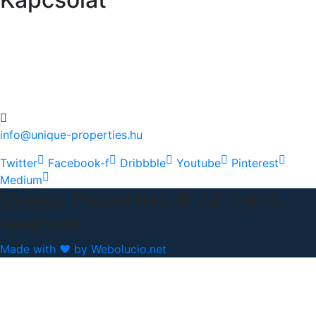
+36 20 489-8433
+36 30 596-9206
info@unique-properties.hu
Twitter
Facebook-f
Dribbble
Youtube
Pinterest
Medium
Unique Properties © All rights
reserved
Made with ❤ by Webolucio.net