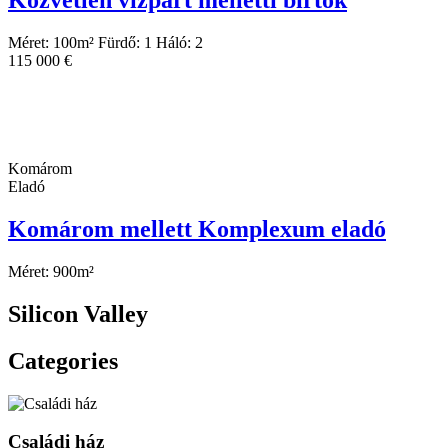
Közvetlen vízpart melletti birtok
Méret:
100
m²
Fürdő:
1
Háló:
2
115 000 €
Komárom
Eladó
Komárom mellett Komplexum eladó
Méret:
900
m²
Silicon Valley
Categories
Családi ház