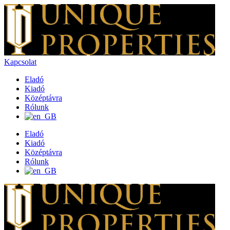
Kapcsolat
Eladó
Kiadó
Középtávra
Rólunk
Eladó
Kiadó
Középtávra
Rólunk