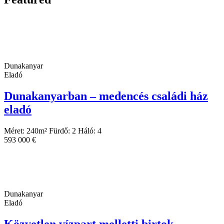
Dunakanyar
Eladó
Dunakanyarban – medencés családi ház
eladó
Méret:
240
m²
Fürdő:
2
Háló:
4
593 000 €
Dunakanyar
Eladó
Közvetlen vízpart melletti birtok