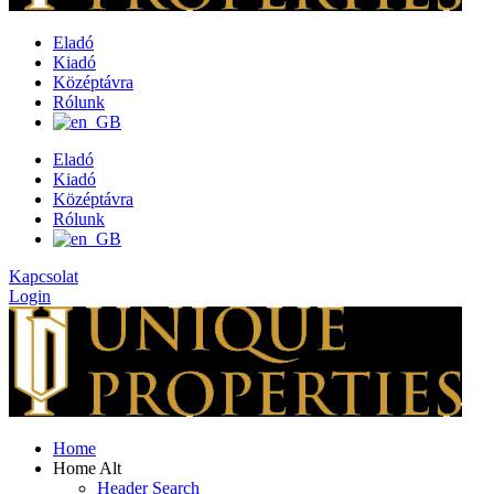
Eladó
Kiadó
Középtávra
Rólunk
Eladó
Kiadó
Középtávra
Rólunk
Kapcsolat
Login
Home
Home Alt
Header Search