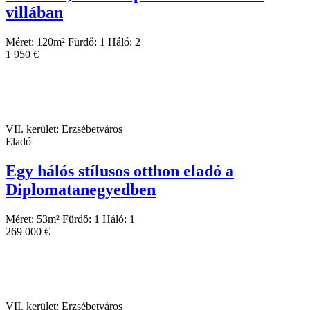
villában
Méret:
120
m²
Fürdő:
1
Háló:
2
1 950 €
VII. kerület: Erzsébetváros
Eladó
Egy hálós stílusos otthon eladó a
Diplomatanegyedben
Méret:
53
m²
Fürdő:
1
Háló:
1
269 000 €
VII. kerület: Erzsébetváros