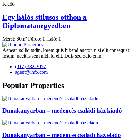
Kiadó
Egy hálós stílusos otthon a
Diplomatanegyedben
Méret:
60
m²
Fürdő:
1
Háló:
1
Aenean sollicitudin, lorem quis bibend auctor, nisi elit consequat
ipsum, necittis sem nibh id elit. Duis sed odio enim.
(917) 382-2057
agent@info.com
Popular Properties
Dunakanyarban – medencés családi ház kiadó
Dunakanyarban – medencés családi ház eladó