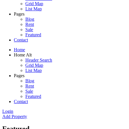
Grid Map
List Map
Pages
Blog
Rent
Sale
Featured​
Contact
Home
Home Alt
Header Search
Grid Map
List Map
Pages
Blog
Rent
Sale
Featured​
Contact
Login
Add Property
Featured​