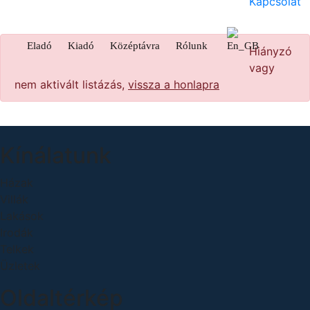
Kapcsolat
Eladó
Kiadó
Középtávra
Rólunk
Hiányzó
vagy
nem aktivált listázás,
vissza a honlapra
Kínálatunk
Házak
Villák
Lakások
Irodák
Telkek
Üzletek
Oldaltérkép