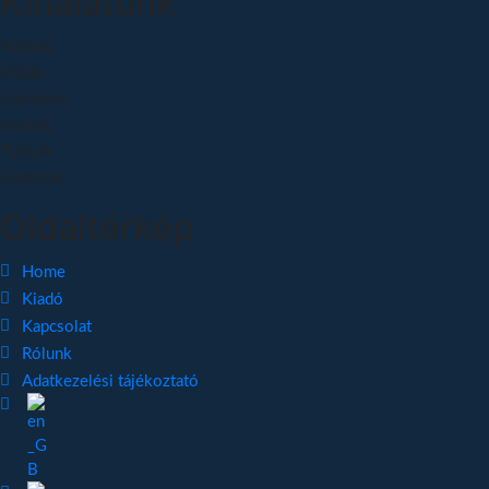
Kínálatunk
Házak
Villák
Lakások
Irodák
Telkek
Üzletek
Oldaltérkép
Home
Kiadó
Kapcsolat
Rólunk
Adatkezelési tájékoztató