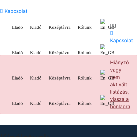
Kapcsolat
Eladó
Kiadó
Középtávra
Rólunk
Kapcsolat
Eladó
Kiadó
Középtávra
Rólunk
Hiányzó
vagy
nem
Eladó
Kiadó
Középtávra
Rólunk
aktivált
listázás,
vissza a
Eladó
Kiadó
Középtávra
Rólunk
honlapra