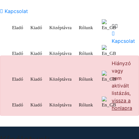
Kapcsolat
Eladó
Kiadó
Középtávra
Rólunk
Kapcsolat
Eladó
Kiadó
Középtávra
Rólunk
Hiányzó
vagy
nem
Eladó
Kiadó
Középtávra
Rólunk
aktivált
listázás,
vissza a
Eladó
Kiadó
Középtávra
Rólunk
honlapra