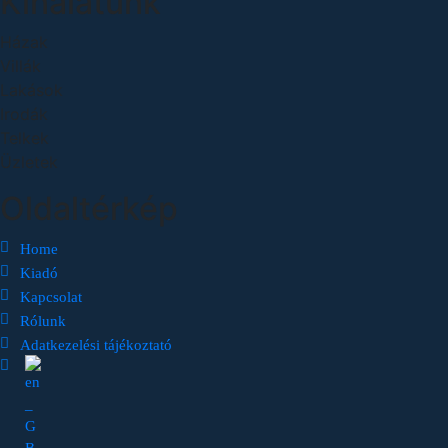
Kínálatunk
Házak
Villák
Lakások
Irodák
Telkek
Üzletek
Oldaltérkép
Home
Kiadó
Kapcsolat
Rólunk
Adatkezelési tájékoztató