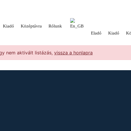
Kiadó
Középtávra
Rólunk
Eladó
Kiadó
Kö
y nem aktivált listázás,
vissza a honlapra