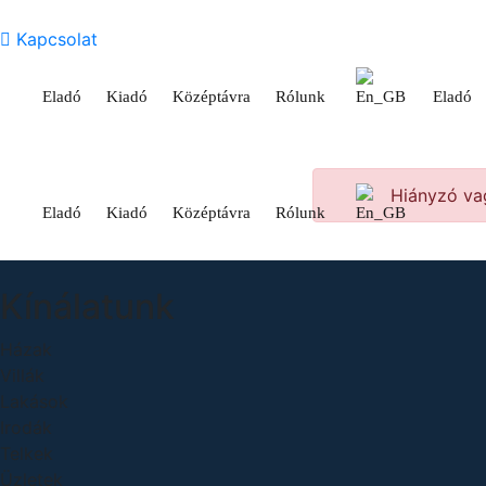
Kapcsolat
Eladó
Kiadó
Középtávra
Rólunk
Eladó
Hiányzó vag
Eladó
Kiadó
Középtávra
Rólunk
Kínálatunk
Házak
Villák
Lakások
Irodák
Telkek
Üzletek