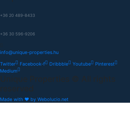
+36 20 489-8433
+36 30 596-9206
info@unique-properties.hu
Twitter
Facebook-f
Dribbble
Youtube
Pinterest
Medium
Unique Properties © All rights
reserved
Made with ❤ by Webolucio.net