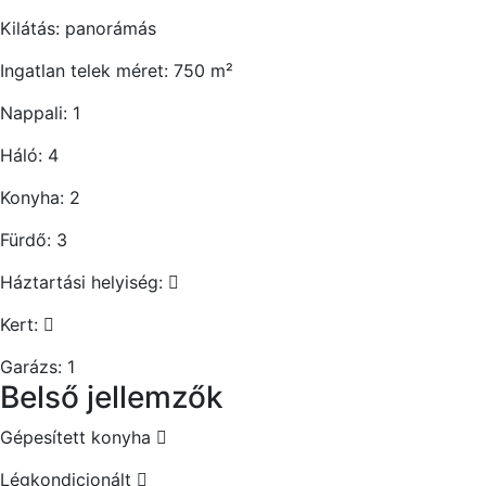
Kilátás:
panorámás
Ingatlan telek méret:
750
m²
Nappali:
1
Háló:
4
Konyha:
2
Fürdő:
3
Háztartási helyiség:
Kert:
Garázs:
1
Belső jellemzők
Gépesített konyha
Légkondicionált