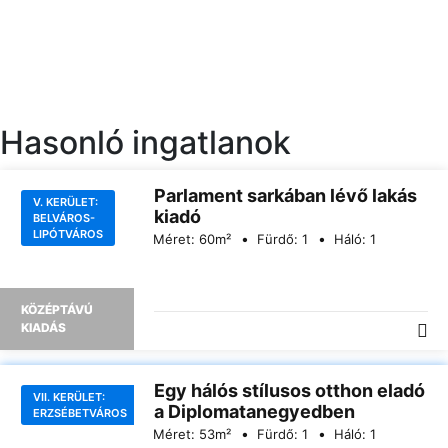
Hasonló ingatlanok
Parlament sarkában lévő lakás
V. KERÜLET:
kiadó
BELVÁROS-
LIPÓTVÁROS
Méret:
60
m²
Fürdő:
1
Háló:
1
KÖZÉPTÁVÚ
KIADÁS
Egy hálós stílusos otthon eladó
VII. KERÜLET:
a Diplomatanegyedben
ERZSÉBETVÁROS
Méret:
53
m²
Fürdő:
1
Háló:
1