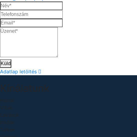
Küld
Adatlap letöltés
Kínálatunk
Házak
Villák
Lakások
Irodák
Telkek
Üzletek