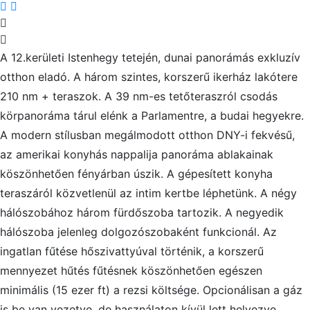
A 12.kerületi Istenhegy tetején, dunai panorámás exkluzív
otthon eladó. A három szintes, korszerű ikerház lakótere
210 nm + teraszok. A 39 nm-es tetőteraszról csodás
körpanoráma tárul elénk a Parlamentre, a budai hegyekre.
A modern stílusban megálmodott otthon DNY-i fekvésű,
az amerikai konyhás nappalija panoráma ablakainak
köszönhetően fényárban úszik. A gépesített konyha
teraszáról közvetlenül az intim kertbe léphetünk. A négy
hálószobához három fürdőszoba tartozik. A negyedik
hálószoba jelenleg dolgozószobaként funkcionál. Az
ingatlan fűtése hőszivattyúval történik, a korszerű
mennyezet hűtés fűtésnek köszönhetően egészen
minimális (15 ezer ft) a rezsi költsége. Opcionálisan a gáz
is be van vezetve, de használaton kívül lett helyezve.