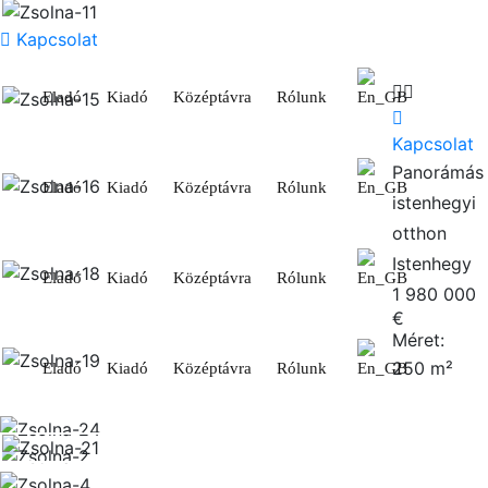
Kapcsolat
Eladó
Kiadó
Középtávra
Rólunk
Kapcsolat
Panorámás
Eladó
Kiadó
Középtávra
Rólunk
istenhegyi
otthon
Istenhegy
Eladó
Kiadó
Középtávra
Rólunk
1 980 000
€
Méret:
250
m²
Eladó
Kiadó
Középtávra
Rólunk