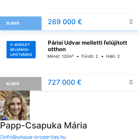
269 000 €
ELADÓ
Párisi Udvar melletti felújított
V. KERÜLET:
otthon
BELVÁROS-
LIPÓTVÁROS
Méret:
120
m²
Fürdő:
2
Háló:
2
727 000 €
ELADÓ
Papp-Csapuka Mária
info@unique-properties.hu