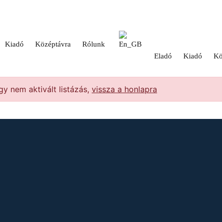
Kiadó
Középtávra
Rólunk
Eladó
Kiadó
Kö
y nem aktivált listázás,
vissza a honlapra