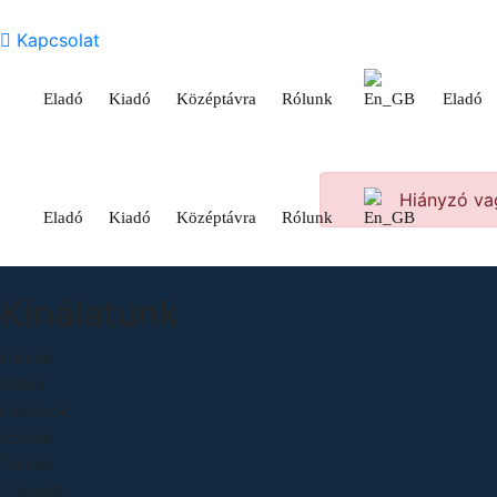
Kapcsolat
Eladó
Kiadó
Középtávra
Rólunk
Eladó
Hiányzó vag
Eladó
Kiadó
Középtávra
Rólunk
Kínálatunk
Házak
Villák
Lakások
Irodák
Telkek
Üzletek