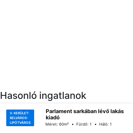
Hasonló ingatlanok
Parlament sarkában lévő lakás
V. KERÜLET:
kiadó
BELVÁROS-
LIPÓTVÁROS
Méret:
60
m²
Fürdő:
1
Háló:
1