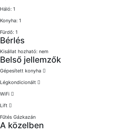
Háló:
1
Konyha:
1
Fürdő:
1
Bérlés
Kisállat hozható:
nem
Belső jellemzők
Gépesített konyha
Légkondicionált
WiFi
Lift
Fűtés
Gázkazán
A közelben