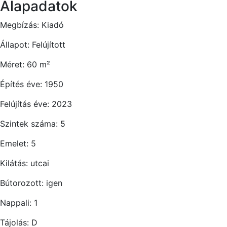
Alapadatok
Megbízás:
Kiadó
Állapot:
Felújított
Méret:
60
m²
Építés éve:
1950
Felújítás éve:
2023
Szintek száma:
5
Emelet:
5
Kilátás:
utcai
Bútorozott:
igen
Nappali:
1
Tájolás:
D