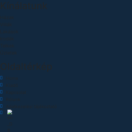
Kínálatunk
Házak
Villák
Lakások
Irodák
Telkek
Üzletek
Oldaltérkép
Home
Kiadó
Kapcsolat
Rólunk
Adatkezelési tájékoztató