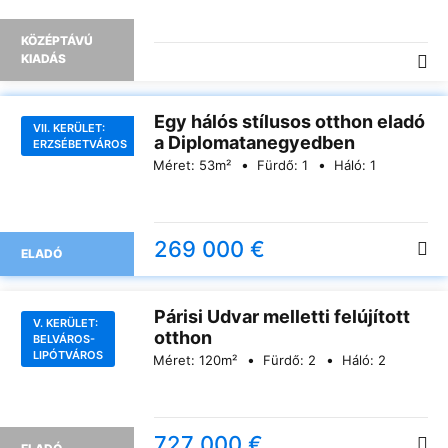
KÖZÉPTÁVÚ
KIADÁS
Egy hálós stílusos otthon eladó
VII. KERÜLET:
a Diplomatanegyedben
ERZSÉBETVÁROS
Méret:
53
m²
Fürdő:
1
Háló:
1
269 000 €
ELADÓ
Párisi Udvar melletti felújított
V. KERÜLET:
otthon
BELVÁROS-
LIPÓTVÁROS
Méret:
120
m²
Fürdő:
2
Háló:
2
727 000 €