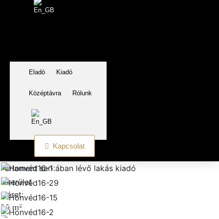
Eladó
Kiadó
Középtávra
Rólunk
Kapcsolat
Parlament sarkában lévő lakás kiadó
V.kerület
Méret:
60
m²