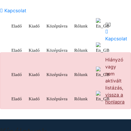
Kapcsolat
Eladó
Kiadó
Középtávra
Rólunk
Kapcsolat
Eladó
Kiadó
Középtávra
Rólunk
Hiányzó
vagy
nem
Eladó
Kiadó
Középtávra
Rólunk
aktivált
listázás,
vissza a
Eladó
Kiadó
Középtávra
Rólunk
honlapra