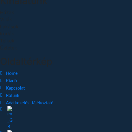
Kínálatunk
Házak
Villák
Lakások
Irodák
Telkek
Üzletek
Oldaltérkép
Home
Kiadó
Kapcsolat
Rólunk
Adatkezelési tájékoztató