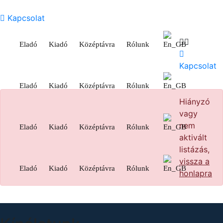
Kapcsolat
Eladó
Kiadó
Középtávra
Rólunk
Kapcsolat
Eladó
Kiadó
Középtávra
Rólunk
Hiányzó
vagy
nem
Eladó
Kiadó
Középtávra
Rólunk
aktivált
listázás,
vissza a
Eladó
Kiadó
Középtávra
Rólunk
honlapra