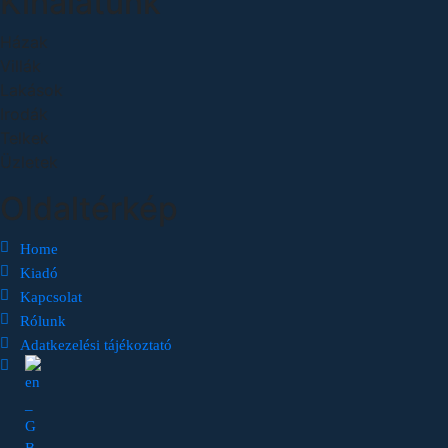
Kínálatunk
Házak
Villák
Lakások
Irodák
Telkek
Üzletek
Oldaltérkép
Home
Kiadó
Kapcsolat
Rólunk
Adatkezelési tájékoztató